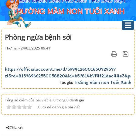
ỦY BAN NHÂN DÂN PHƯỜNG THỦ DẦU MỘT
TRƯỜNG MẦM NON TUỔI XANH
Phòng ngừa bệnh sởi
Thứ hai - 24/03/2025 09:41
https://officialaccount.me/d/599412600163072937?
zl3rd=815789662550058820&id=b57814b7f4f21dac44e3&pag
Trường mầm non Tuổi Xanh
Tác giả:
Tổng số điểm của bài viết là: 0 trong 0 đánh giá
Click để đánh giá bài viết
Chia sẻ: