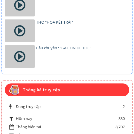
THƠ "HOA KẾT TRÁI"
Câu chuyện : "GÀ CON ĐI HỌC"
Thống kê truy cập
Đang truy cập
2
330
Hôm nay
Tháng hiện tại
8,707